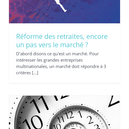
Réforme des retraites, encore
un pas vers le marché ?
D'abord disons ce qu'est un marché. Pour
Le monde d’après : comment bien
intéresser les grandes entreprises
dépenser son temps ?
multinationales, un marché doit répondre à 3
critères [...]
Non classé