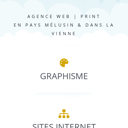
AGENCE WEB | PRINT
EN PAYS MÉLUSIN & DANS LA
VIENNE
COMMUNICATION VISUELLE
Conception et création
GRAPHISME
de catalogues, flyers, logos…
CONCEPTION ET RÉALISATION DE
SITES
SITES INTERNET