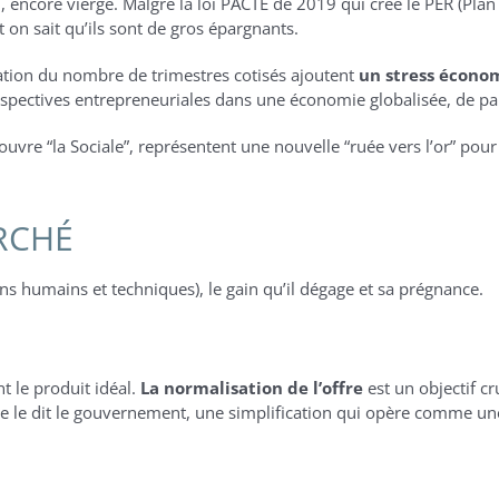
, encore vierge. Malgré la loi PACTE de 2019 qui crée le PER (Plan 
 on sait qu’ils sont de gros épargnants.
ation du nombre de trimestres cotisés ajoutent
un stress écono
spectives entrepreneuriales dans une économie globalisée, de pa
uvre “la Sociale”, représentent une nouvelle “ruée vers l’or” pou
RCHÉ
ens humains et techniques), le gain qu’il dégage et sa prégnance.
 le produit idéal.
La normalisation de l’offre
est un objectif c
me le dit le gouvernement, une simplification qui opère comme u