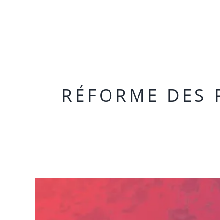
RÉFORME DES 
Voir
l'image
agrandie