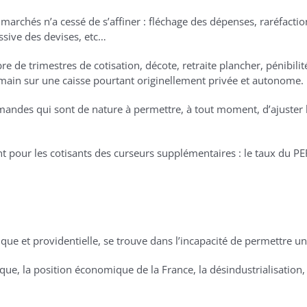
marchés n’a cessé de s’affiner : fléchage des dépenses, raréfacti
ssive des devises, etc…
 de trimestres de cotisation, décote, retraite plancher, pénibilit
 main sur une caisse pourtant originellement privée et autonome.
des qui sont de nature à permettre, à tout moment, d’ajuster les 
ont pour les cotisants des curseurs supplémentaires : le taux du PE
ique et providentielle, se trouve dans l’incapacité de permettre une
 la position économique de la France, la désindustrialisation, l’i